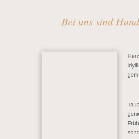
Bei uns sind Hund
Herz
idyl
geme
Tauc
geni
Früh
sond