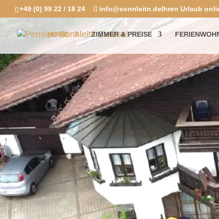
+49 (0) 99 22 / 18 24
info@sonnleitn.de
Ihren Urlaub onli
HOME
ZIMMER & PREISE
FERIENWOHN